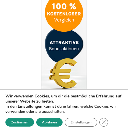
Wir verwenden Cookies, um dir die bestmögliche Erfahrung auf
unserer Website zu bieten.
In den
Einstellungen
kannst du erfahren, welche Cookies wir
verwenden oder sie ausschalten.
GDPR Cookie-
Zustimmen
Ablehnen
Einstellungen
© 2022 |
42Channels GmbH
(
Impressum
|
Datenschutz
)