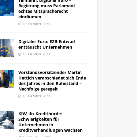
Tillmann: Digitaler Euro –
Regierung muss Parlament
echtes Mitspracherecht
einräumen
18. Oktober 2023
Digitaler Euro: EZB-Entwurf
enttäuscht Unternehmen
18. Oktober 2023
Vorstandsvorsitzender Martin
Hettich verabschiedet sich Ende
des Jahres in den Ruhestand –
Nachfolge geregelt
16. Oktober 2023
KfW-ifo-Kredithürde:
Schwierigkeiten für
Unternehmen in
Kreditverhandlungen wachsen